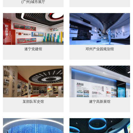
(广州)城市展厅
遂宁党建馆
邓州产业园规划馆
某部队军史馆
遂宁高新展馆