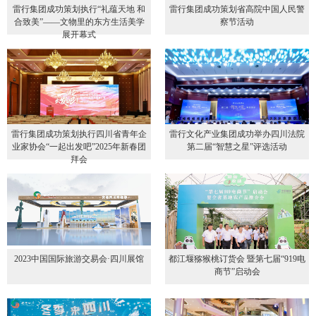
雷行集团成功策划执行“礼蕴天地 和
雷行集团成功策划省高院中国人民警
合致美”——文物里的东方生活美学
察节活动
展开幕式
雷行集团成功策划执行四川省青年企
雷行文化产业集团成功举办四川法院
业家协会“一起出发吧”2025年新春团
第二届“智慧之星”评选活动
拜会
2023中国国际旅游交易会·四川展馆
都江堰猕猴桃订货会 暨第七届“919电
商节”启动会