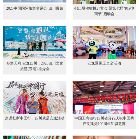
2023中国国际旅游交易会·四川展馆
都江堰猕猴桃订货会 暨第七届“919电
商节”启动会
冬游天府 安逸四川，2023四川文化
安逸遇见王全全活动
旅游(云南) 推介会
房谋杜断中国行，四川就是安逸活动
中国工商银行四川省分行庆祝中国共
产党建党100周年知识竞赛